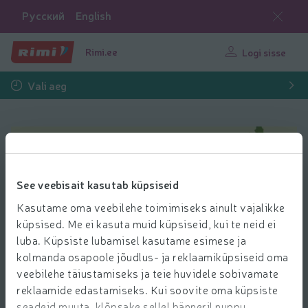
Русский
English
Rimi.ee
Logi sisse
Vali aeg
Melonid ja luuviljalised | Rimi e-pood
See veebisait kasutab küpsiseid
Kasutame oma veebilehe toimimiseks ainult vajalikke
küpsised. Me ei kasuta muid küpsiseid, kui te neid ei
luba. Küpsiste lubamisel kasutame esimese ja
Leia oma lemmik
kolmanda osapoole jõudlus- ja reklaamiküpsiseid oma
veebilehe täiustamiseks ja teie huvidele sobivamate
Igal viljal on oma iseloomulik maitse, tekstuur ja
reklaamide edastamiseks. Kui soovite oma küpsiste
kasutusvõimalused, mis mõjutavad seda, kuidas ja millal
seadeid muuta, klõpsake sellel bänneril nuppu
neid kõige paremini nautida. Melonid võluvad oma