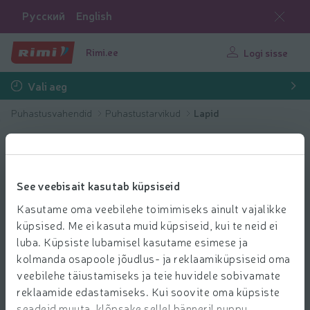
Русский
English
Rimi.ee
Logi sisse
Vali aeg
Puhastusvahendid
Puhastustarvikud
Lapid
See veebisait kasutab küpsiseid
Kasutame oma veebilehe toimimiseks ainult vajalikke
küpsised. Me ei kasuta muid küpsiseid, kui te neid ei
luba. Küpsiste lubamisel kasutame esimese ja
kolmanda osapoole jõudlus- ja reklaamiküpsiseid oma
veebilehe täiustamiseks ja teie huvidele sobivamate
reklaamide edastamiseks. Kui soovite oma küpsiste
seadeid muuta, klõpsake sellel bänneril nuppu