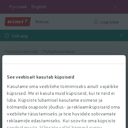
Русский
English
Rimi.ee
Logi sisse
Vali aeg
Puhastusvahendid
Puhastustarvikud
Puhastustarvikud
See veebisait kasutab küpsiseid
Filtreeri tooteid
Kasutame oma veebilehe toimimiseks ainult vajalikke
küpsised. Me ei kasuta muid küpsiseid, kui te neid ei
luba. Küpsiste lubamisel kasutame esimese ja
Näita tooteid
40
Sorteeri
kolmanda osapoole jõudlus- ja reklaamiküpsiseid oma
veebilehe täiustamiseks ja teie huvidele sobivamate
Prügikotid biolagunevad Paclan 12l 15tk
reklaamide edastamiseks. Kui soovite oma küpsiste
2.75 € per tk
seadeid muuta, klõpsake sellel bänneril nuppu
75