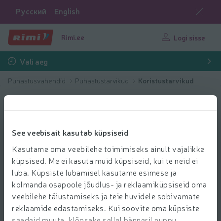
Русский
English
Rimi.ee
Logi sisse
Vali aeg
Puhastusvahendid
Puhastustarvikud
Koristustarvikud
See veebisait kasutab küpsiseid
Kasutame oma veebilehe toimimiseks ainult vajalikke
küpsised. Me ei kasuta muid küpsiseid, kui te neid ei
luba. Küpsiste lubamisel kasutame esimese ja
kolmanda osapoole jõudlus- ja reklaamiküpsiseid oma
veebilehe täiustamiseks ja teie huvidele sobivamate
reklaamide edastamiseks. Kui soovite oma küpsiste
seadeid muuta, klõpsake sellel bänneril nuppu