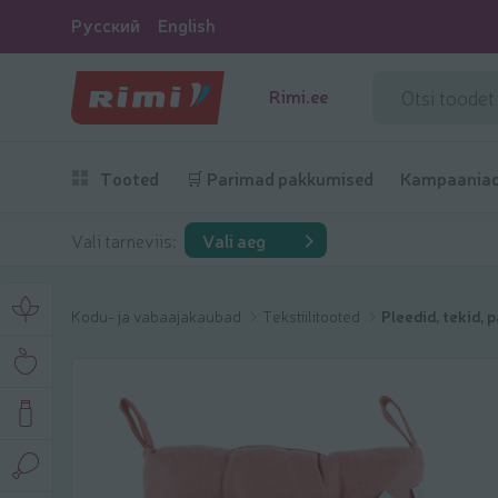
Русский
English
Rimi.ee
Tooted
🛒 Parimad pakkumised
Kampaania
Vali tarneviis:
Vali aeg
Kodu- ja vabaajakaubad
Tekstiilitooted
Pleedid, tekid, 