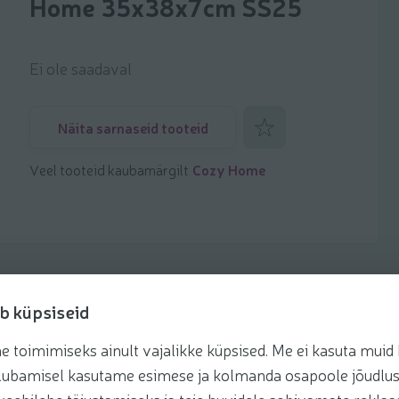
Home 35x38x7cm SS25
Ei ole saadaval
Lisa lemmikuks
Näita sarnaseid tooteid
Veel tooteid kaubamärgilt
Cozy Home
b küpsiseid
toimimiseks ainult vajalikke küpsised. Me ei kasuta muid k
te lubamisel kasutame esimese ja kolmanda osapoole jõudlus