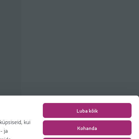
Luba kõik
üpsiseid, kui
Kohanda
Pakkimise tasu
0,00 €
- ja
Kokku
0,00 €