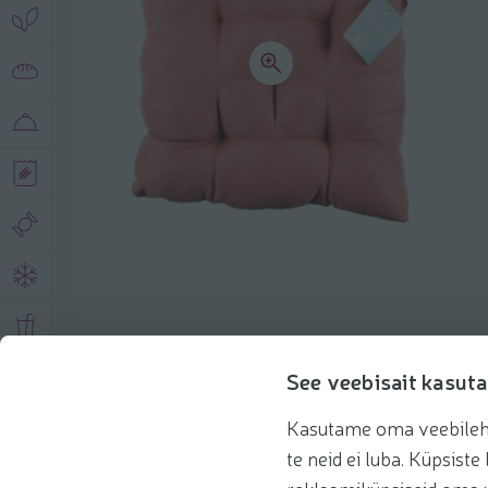
Toote andmed
See veebisait kasuta
Kasutame oma veebilehe 
Tooteinfo
Soovitatud tooted
te neid ei luba. Küpsis