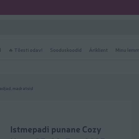
d
🔥 Tõesti odav!
Sooduskoodid
Äriklient
Minu lemm
padjad, madratsid
Istmepadi punane Cozy