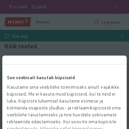
Русский
English
Rimi.ee
Logi sisse
Vali aeg
Kõik tooted
Filtreeri tooteid
See veebisait kasutab küpsiseid
Näita tooteid
40
Sorteeri
Kasutame oma veebilehe toimimiseks ainult vajalikke
küpsised. Me ei kasuta muid küpsiseid, kui te neid ei
Riidepuhastusrull Cozy Home 5m
luba. Küpsiste lubamisel kasutame esimese ja
1.25 € per tk
1
kolmanda osapoole jõudlus- ja reklaamiküpsiseid oma
25
Hind ühiku kohta: 1,25 €/tk
1,25 €/tk
€/tk
veebilehe täiustamiseks ja teie huvidele sobivamate
Lisa l
reklaamide edastamiseks. Kui soovite oma küpsiste
Lisa ostukorvi
seadeid muuta, klõpsake sellel bänneril nuppu