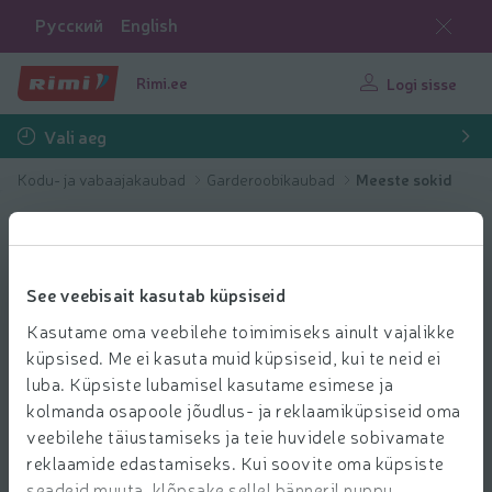
Русский
English
Rimi.ee
Logi sisse
Vali aeg
Kodu- ja vabaajakaubad
Garderoobikaubad
Meeste sokid
See veebisait kasutab küpsiseid
Kasutame oma veebilehe toimimiseks ainult vajalikke
küpsised. Me ei kasuta muid küpsiseid, kui te neid ei
luba. Küpsiste lubamisel kasutame esimese ja
kolmanda osapoole jõudlus- ja reklaamiküpsiseid oma
veebilehe täiustamiseks ja teie huvidele sobivamate
reklaamide edastamiseks. Kui soovite oma küpsiste
seadeid muuta, klõpsake sellel bänneril nuppu