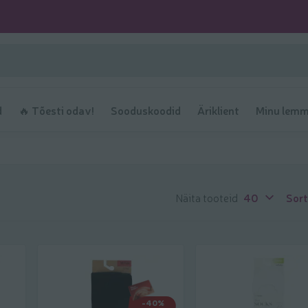
d
🔥 Tõesti odav!
Sooduskoodid
Äriklient
Minu lemm
Näita tooteid
40
Sort
-40%