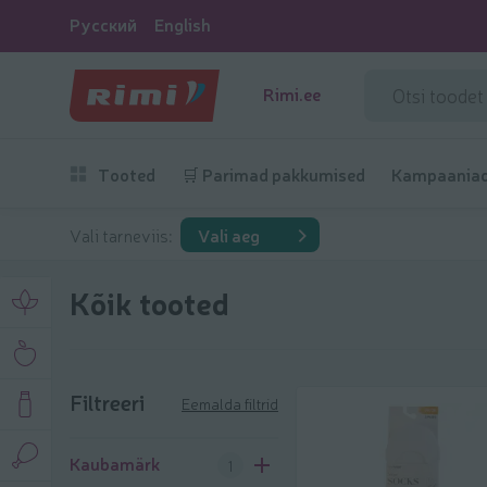
Русский
English
Rimi.ee
Tooted
🛒 Parimad pakkumised
Kampaania
Vali tarneviis:
Vali aeg
Kõik tooted
Filtreeri
Eemalda filtrid
Filtreeri
Kaubamärk
1