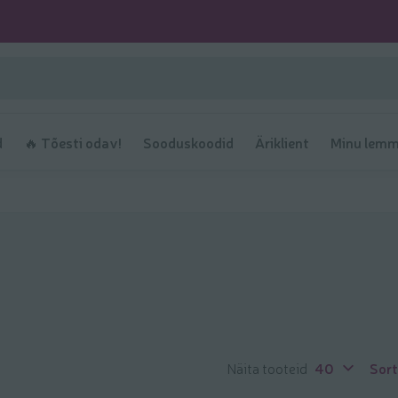
d
🔥 Tõesti odav!
Sooduskoodid
Äriklient
Minu lemm
Näita tooteid
40
Sort