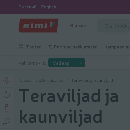
Русский
English
Rimi.ee
Tooted
🛒 Parimad pakkumised
Kampaania
Vali tarneviis:
Vali aeg
Kauasäilivad toidukaubad
Teraviljad ja kaunviljad
Teraviljad ja
kaunviljad