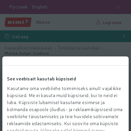
Русский
English
Rimi.ee
Logi sisse
Vali aeg
Kauasäilivad toidukaubad
Teraviljad ja kaunviljad
Manna, bulgur, kuskuss
See veebisait kasutab küpsiseid
Kasutame oma veebilehe toimimiseks ainult vajalikke
küpsised. Me ei kasuta muid küpsiseid, kui te neid ei
luba. Küpsiste lubamisel kasutame esimese ja
kolmanda osapoole jõudlus- ja reklaamiküpsiseid oma
veebilehe täiustamiseks ja teie huvidele sobivamate
reklaamide edastamiseks. Kui soovite oma küpsiste
seadeid muuta, klõpsake sellel bänneril nuppu