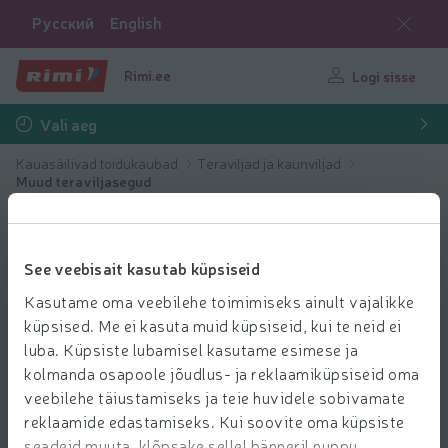
Русский
English
Rimi.ee
Logi sisse
Vali aeg
Kauasäilivad toidukaubad
Teraviljad ja kaunviljad
Muud teraviljasegud
See veebisait kasutab küpsiseid
Kasutame oma veebilehe toimimiseks ainult vajalikke
küpsised. Me ei kasuta muid küpsiseid, kui te neid ei
luba. Küpsiste lubamisel kasutame esimese ja
kolmanda osapoole jõudlus- ja reklaamiküpsiseid oma
veebilehe täiustamiseks ja teie huvidele sobivamate
reklaamide edastamiseks. Kui soovite oma küpsiste
seadeid muuta, klõpsake sellel bänneril nuppu