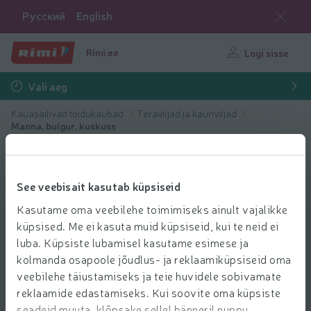
Русский
English
Rimi.ee
Logi sisse
Vali aeg
Kauasäilivad toidukaubad
Teraviljad ja kaunviljad
Manna, bulgur, kuskuss
See veebisait kasutab küpsiseid
Kasutame oma veebilehe toimimiseks ainult vajalikke
küpsised. Me ei kasuta muid küpsiseid, kui te neid ei
luba. Küpsiste lubamisel kasutame esimese ja
kolmanda osapoole jõudlus- ja reklaamiküpsiseid oma
veebilehe täiustamiseks ja teie huvidele sobivamate
reklaamide edastamiseks. Kui soovite oma küpsiste
seadeid muuta, klõpsake sellel bänneril nuppu