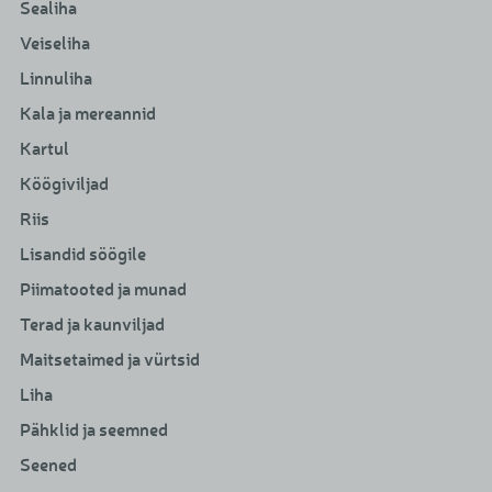
Sealiha
Veiseliha
Linnuliha
Kala ja mereannid
Kartul
Köögiviljad
Riis
Lisandid söögile
Piimatooted ja munad
Terad ja kaunviljad
Maitsetaimed ja vürtsid
Liha
Pähklid ja seemned
Seened