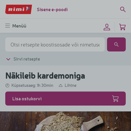
Sisene e-poodi
Menüü
Sirvi retsepte
Näkileib kardemoniga
Küpsetusaeg: 1h 30min
Lihtne
Lisa ostukorvi