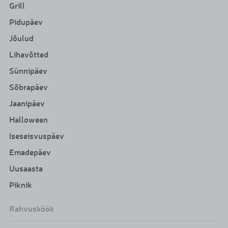
Grill
Pidupäev
Jõulud
Lihavõtted
Sünnipäev
Sõbrapäev
Jaanipäev
Halloween
Iseseisvuspäev
Emadepäev
Uusaasta
Piknik
Rahvusköök