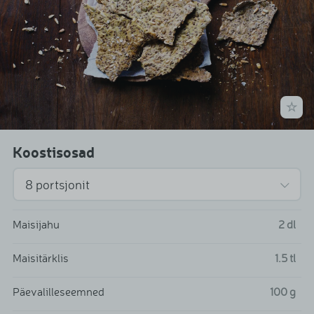
Koostisosad
Maisijahu
2
dl
Maisitärklis
1.5
tl
Päevalilleseemned
100
g