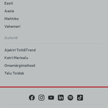
Eesti
Aasia
Mehhiko
Vahemeri
Autorid
Ajakiri Toit&Trend
Katri Merisalu
Omamärgimaitsed
Talu Toidab