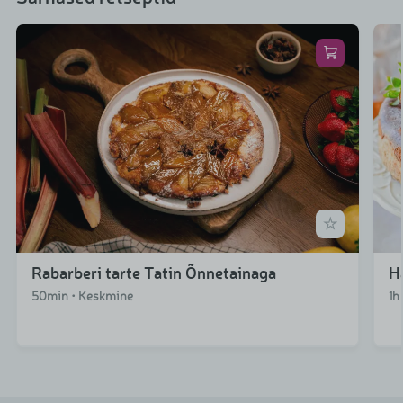
Rabarberi tarte Tatin Õnnetainaga
H
50min • Keskmine
1h