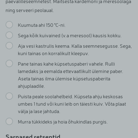
päevalilleseemnetest. Maitsesta kardemoni ja meresoolaga
ning serveeri peolaual.
Kuumuta ahi 150 °C-ni.
Sega kõik kuivained (v.a meresool) kausis kokku.
Aja vesi kastrulis keema. Kalla seemnesegusse. Sega,
kuni tainas on korralikult kleepuv.
Pane tainas kahe küpsetuspaberi vahele. Rulli
lamedaks ja eemalda ettevaatlikult ülemine paber.
Aseta tainas ilma ülemise küpsetuspaberita
ahjuplaadile.
Puista peale soolahelbeid. Küpseta ahju keskosas
umbes 1 tund või kuni leib on täiesti kuiv. Võta plaat
välja ja lase jahtuda.
Murra tükkideks ja hoia õhukindlas purgis.
Sarnased retseptid