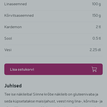
Linaseemned
100
g
Kõrvitsaseemned
150
g
Kardemon
2
tl
Sool
0.5
tl
Vesi
2.25
dl
Lisa ostukorvi
Juhised
Tee ise näkileiba! Siinne krõbe näkileib on gluteenivaba ja
seda küpsetatakse maisijahust, veest ning lina-, kõrvitsa- ja