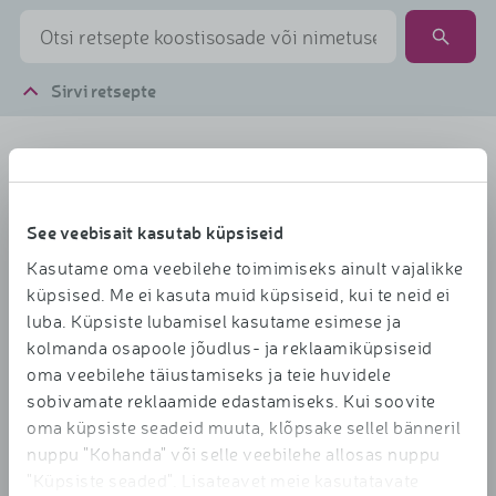
Sirvi retsepte
Toidukord
Hommikusöök
See veebisait kasutab küpsiseid
Lõunasöök
Kasutame oma veebilehe toimimiseks ainult vajalikke
Õhtusöök
küpsised. Me ei kasuta muid küpsiseid, kui te neid ei
luba. Küpsiste lubamisel kasutame esimese ja
Magustoidud
kolmanda osapoole jõudlus- ja reklaamiküpsiseid
Suupisted
oma veebilehe täiustamiseks ja teie huvidele
Joogid
sobivamate reklaamide edastamiseks. Kui soovite
oma küpsiste seadeid muuta, klõpsake sellel bänneril
Eined
nuppu "Kohanda" või selle veebilehe allosas nuppu
"Küpsiste seaded". Lisateavet meie kasutatavate