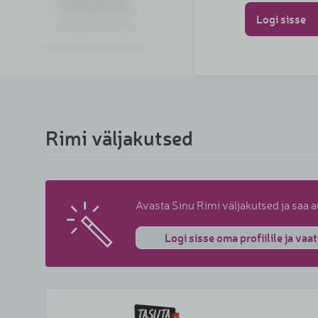
Logi sisse
Rimi väljakutsed
Avasta Sinu Rimi väljakutsed ja saa 
Logi sisse oma profiilile ja v