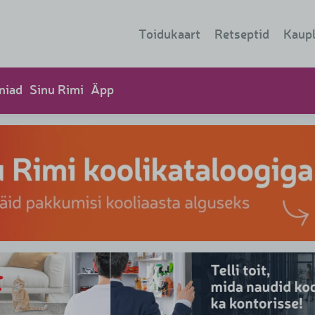
Toidukaart
Retseptid
Kaup
Kaup
niad
Sinu Rimi
Äpp
Isete