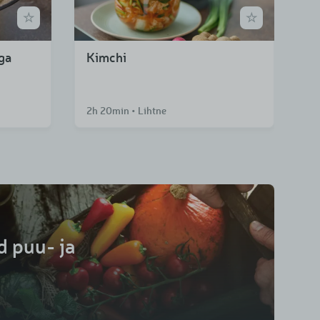
ga
Kimchi
2h 20min • Lihtne
 puu- ja