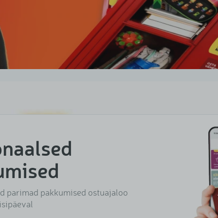
onaalsed
umised
d parimad pakkumised ostuajaloo
eisipäeval