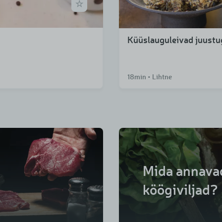
Küüslauguleivad juustu
18min • Lihtne
Mida annavad
köögiviljad?