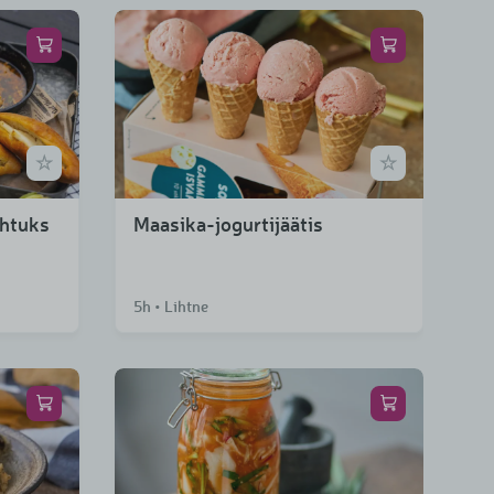
õhtuks
Maasika-jogurtijäätis
5h • Lihtne