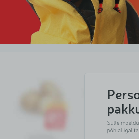
Pers
pakk
Sulle mõeldu
põhjal igal t