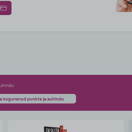
auhindu
aata kogunenud punkte ja auhindu