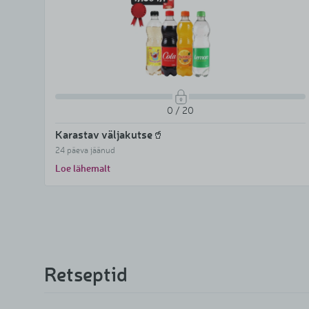
0 / 20
Karastav väljakutse🥤
24 päeva jäänud
Loe lähemalt
Retseptid