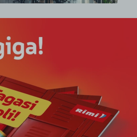
Juhtkond
Projektid
Koostöö
Kinkekaart
Kontakt
Pildipank