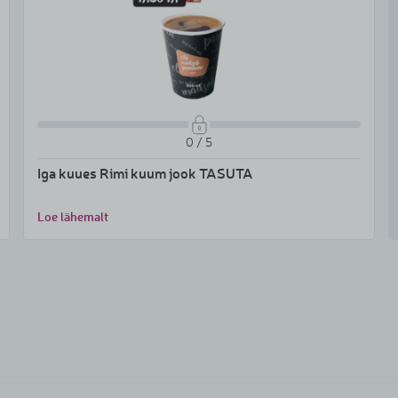
0 / 5
Iga kuues Rimi kuum jook TASUTA
Loe lähemalt