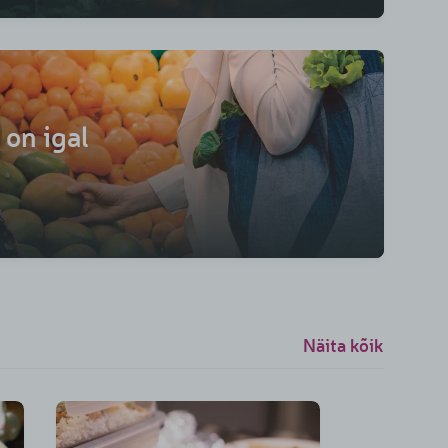
 on igal
Näita kõik