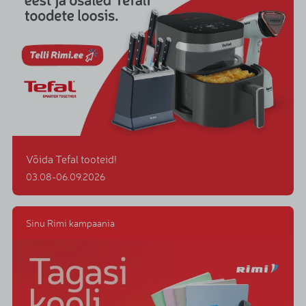
Võida Tefal tooteid!
03.08-06.09.2026
Sinu Rimi kampaania