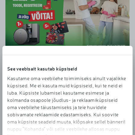
See veebisait kasutab küpsiseid
Rimi x SANITEX tarbijamäng
Kasutame oma veebilehe toimimiseks ainult vajalikke
28.07-24.08.2026
küpsised. Me ei kasuta muid küpsiseid, kui te neid ei
luba. Küpsiste lubamisel kasutame esimese ja
kolmanda osapoole jõudlus- ja reklaamiküpsiseid
Sinu Rimi kampaania
oma veebilehe täiustamiseks ja teie huvidele
sobivamate reklaamide edastamiseks. Kui soovite
oma küpsiste seadeid muuta, klõpsake sellel bänneril
nuppu "Kohanda" või selle veebilehe allosas nuppu