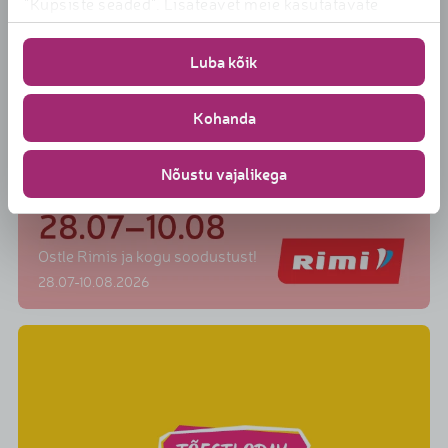
"Küpsiste seaded". Lisateavet meie kasutatavate
küpsiste kohta
leiate
https://www.rimi.ee/privaatsuspoliitika/kasutaja/k
Luba kõik
Kohanda
Nõustu vajalikega
Ostle Rimis ja kogu soodustust!
28.07-10.08.2026