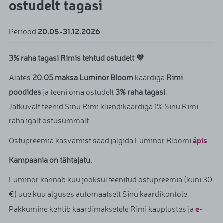
ostudelt tagasi
20.05-31.12.2026
Periood
3% raha tagasi Rimis tehtud ostudelt 💜
Alates
20.05 maksa Luminor Bloom
kaardiga
Rimi
poodides
ja teeni oma ostudelt
3% raha tagasi
.
Jätkuvalt teenid Sinu Rimi kliendikaardiga 1% Sinu Rimi
raha igalt ostusummalt.
äpis
Ostupreemia kasvamist saad jälgida Luminor Bloomi
.
Kampaania on tähtajatu.
Luminor kannab kuu jooksul teenitud ostupreemia (kuni 30
€) uue kuu alguses automaatselt Sinu kaardikontole.
e-
Pakkumine kehtib kaardimaksetele Rimi kauplustes ja