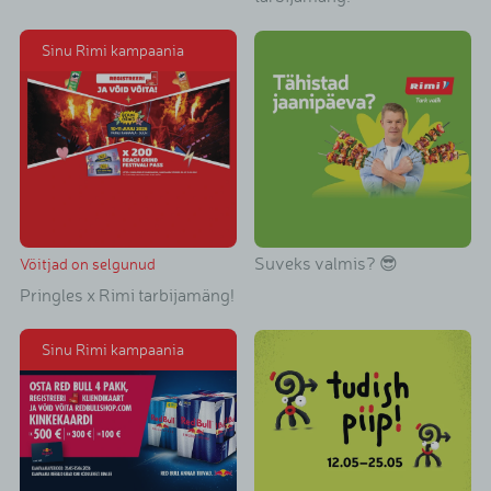
Sinu Rimi kampaania
Suveks valmis? 😎
Võitjad on selgunud
Pringles x Rimi tarbijamäng!
Sinu Rimi kampaania