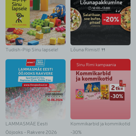
Tudish-Piip Sinu lapsele!
Lõuna Rimist! 🍴
Sinu Rimi kampaania
LAMMASMÄE Eesti
Kommikarbid ja kommikotid
Ööjooks - Rakvere 2026
-30%