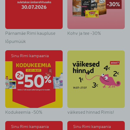
Pärnamäe Rimi kaupluse
Kohv ja tee -30%
lõpumüük
Sinu Rimi kampaania
Kodukeemia -50%
väikesed hinnad Rimis!
Sinu Rimi kampaania
Sinu Rimi kampaania