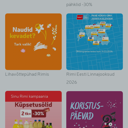
pähklid -30%
Lihavõttepühad Rimis
Rimi Eesti Linnajooksud
2026
Sinu Rimi kampaania