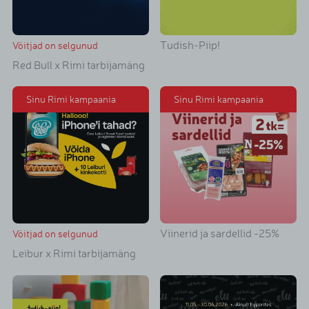
Tudish-Piip!
Võitjad on selgunud
Red Bull x Rimi tarbijamäng
Sinu Rimi kampaania
Sinu Rimi kampaania
Viinerid ja sardellid -25%
Võitjad on selgunud
Leibur x Rimi tarbijamäng