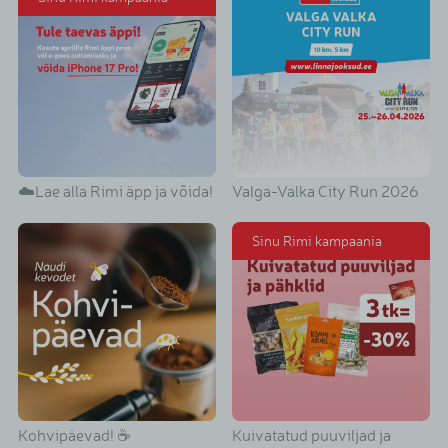
☁️Lae alla Rimi äpp ja võida!
Valga-Valka City Run 2026
Sinu Rimi kampaania
Kohvipäevad! ☕
Kuivatatud puuviljad ja