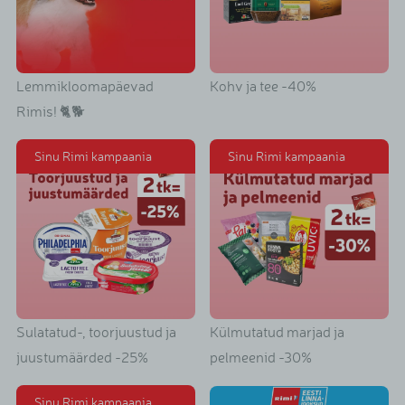
Lemmikloomapäevad
Kohv ja tee -40%
Rimis! 🐈🐕
Sinu Rimi kampaania
Sinu Rimi kampaania
Sulatatud-, toorjuustud ja
Külmutatud marjad ja
juustumäärded -25%
pelmeenid -30%
Sinu Rimi kampaania