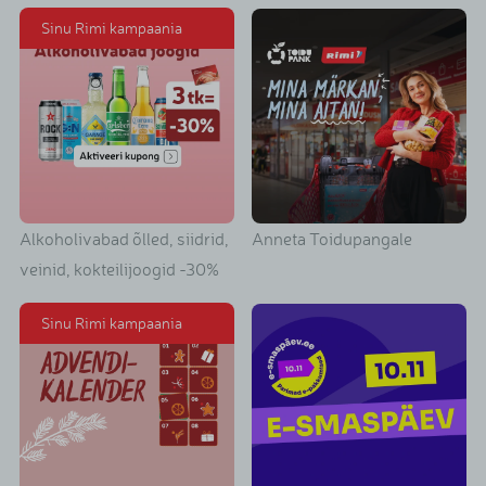
Sinu Rimi kampaania
Alkoholivabad õlled, siidrid,
Anneta Toidupangale
veinid, kokteilijoogid -30%
Sinu Rimi kampaania