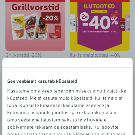
Grillvorstid -20%
Ilu- ja meigitooted -40%
Sinu Rimi kampaania
See veebisait kasutab küpsiseid
Kasutame oma veebilehe toimimiseks ainult vajalikke
küpsised. Me ei kasuta muid küpsiseid, kui te neid ei
luba. Küpsiste lubamisel kasutame esimese ja
kolmanda osapoole jõudlus- ja reklaamiküpsiseid
oma veebilehe täiustamiseks ja teie huvidele
sobivamate reklaamide edastamiseks. Kui soovite
Võida Apollo kinkekaart!
Mammutipäevad
oma küpsiste seadeid muuta, klõpsake sellel bänneril