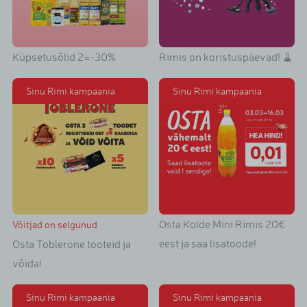
Küpsetusõlid 2=-30%
Rimis on koristuspäevad! 🧹
Sinu Rimi kampaania
Sinu Rimi kampaania
Osta Kolde Mini Rimis 20€
Võitjad on selgunud
eest ja saa lisatoode!
Osta Toblerone tooteid ja
võida!
Sinu Rimi kampaania
Sinu Rimi kampaania