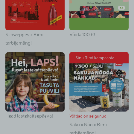
Schweppes x Rimi
Võida 100 €!
tarbijamäng!
Sinu Rimi kampaania
Head lastekaitsepäeva!
Võitjad on selgunud
Saku x Nõo x Rimi
tarbijamäng!