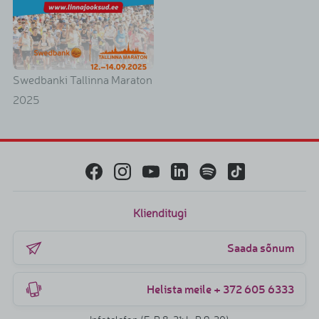
Swedbanki Tallinna Maraton
2025
Klienditugi
Saada sõnum
Helista meile + 372 605 6333