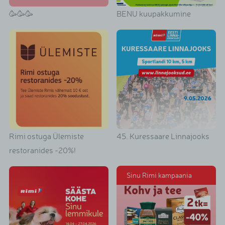
🥳🥳🥳
BENU kuupakkumine
Rimi ostuga Ülemiste
45. Kuressaare Linnajooks
restoranides -20%!
Sinu Rimi kampaania