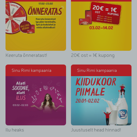
Keeruta õnneratast!
20€ ost = 1€ kupong
Sinu Rimi kampaania
Sinu Rimi kampaania
Ilu heaks
Juustuselt head hinnad!