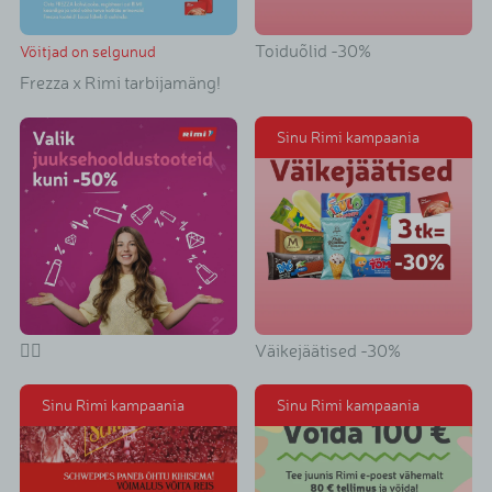
Toiduõlid -30%
Võitjad on selgunud
Frezza x Rimi tarbijamäng!
Sinu Rimi kampaania
💁‍♀️
Väikejäätised -30%
Sinu Rimi kampaania
Sinu Rimi kampaania