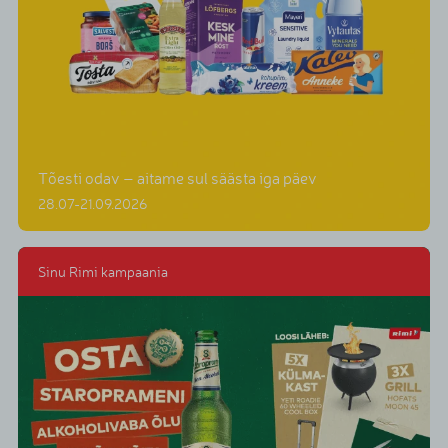
Tõesti odav – aitame sul säästa iga päev
28.07-21.09.2026
Sinu Rimi kampaania