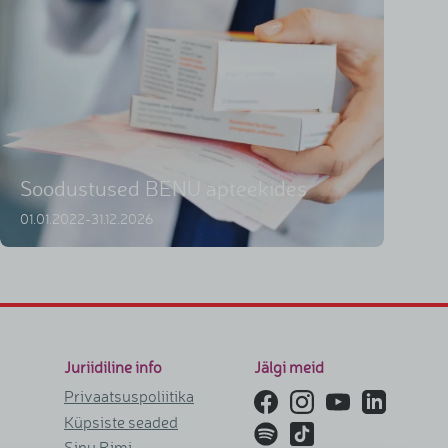
Soodustused BENU apteekides
01.01.2022-31.12.2026
Juriidiline info
Jälgi meid
Privaatsuspoliitika
Küpsiste seaded
Sinu Rimi