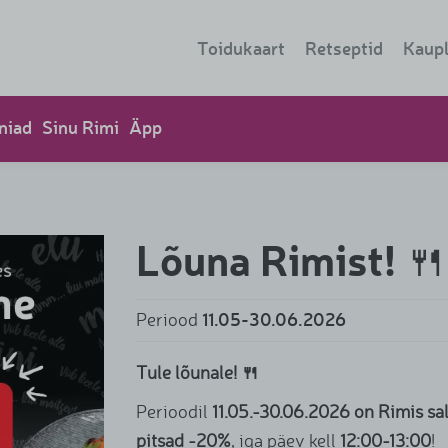
Toidukaart
Retseptid
Kaup
Kaup
niad
Sinu Rimi
Äpp
Isete
Lõuna Rimist! 🍴
11.05-30.06.2026
Periood
Tule lõunale! 🍴
Perioodil
11.05.-30.06.2026 on Rimis sal
pitsad -20%
, iga päev kell
12:00-13:00
!