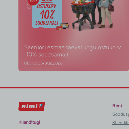
Seeniori esmaspäeval kogu ostukorv
-10% soodsamalt
01.01.2025-31.12.2026
Rimi
Soodus
Klienditugi
Kliendil