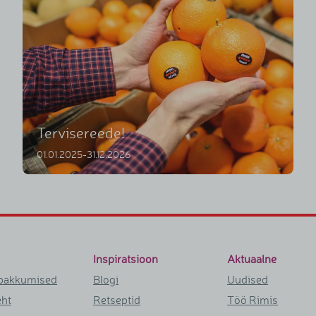
Tervisereede!
01.01.2025-31.12.2026
Inspiratsioon
Aktuaalne
pakkumised
Blogi
Uudised
eht
Retseptid
Töö Rimis