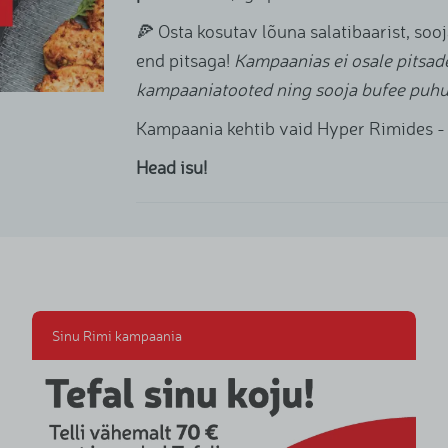
🍕 Osta kosutav lõuna salatibaarist, sooj
end pitsaga!
Kampaanias ei osale pitsad
kampaaniatooted ning sooja bufee puhul
Kampaania kehtib vaid Hyper Rimides -
Head isu!
Sinu Rimi kampaania