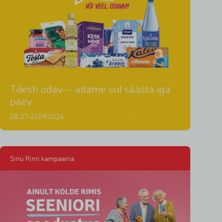
Tõesti odav – aitame sul säästa iga
päev
28.07-21.09.2026
Sinu Rimi kampaania