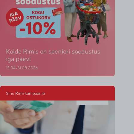
Kolde Rimis on seeniori soodustus
iga päev!
13.04-31.08.2026
Sinu Rimi kampaania