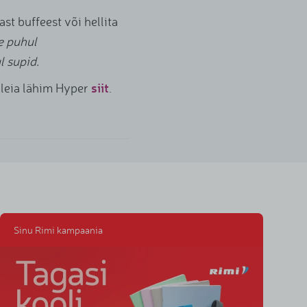
Juhtkond
ast buffeest või hellita
Projektid
e puhul
 supid.
Koostöö
siit
 leia lähim Hyper
.
Kinkekaart
Kontakt
Pildipank
Sinu Rimi kampaania