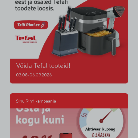
Võida Tefal tooteid!
03.08-06.09.2026
Sinu Rimi kampaania