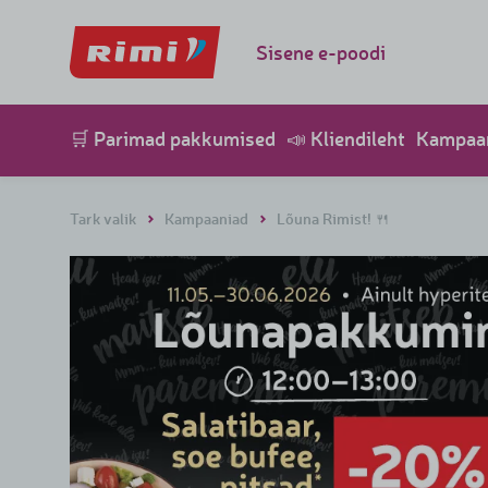
Sisene e-poodi
🛒 Parimad pakkumised
📣 Kliendileht
Kampaa
Tark valik
Kampaaniad
Lõuna Rimist! 🍴