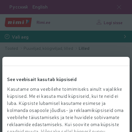
Русский
English
Rimi.ee
Logi sisse
Vali aeg
Tooted
Puuviljad, köögiviljad, lilled
Lilled
See veebisait kasutab küpsiseid
Kasutame oma veebilehe toimimiseks ainult vajalikke
küpsised. Me ei kasuta muid küpsiseid, kui te neid ei
luba. Küpsiste lubamisel kasutame esimese ja
kolmanda osapoole jõudlus- ja reklaamiküpsiseid oma
veebilehe täiustamiseks ja teie huvidele sobivamate
reklaamide edastamiseks. Kui soovite oma küpsiste
seadeid muuta, klõpsake sellel bänneril nuppu