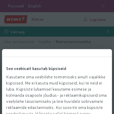
Русский
English
Rimi.ee
Logi sisse
Vali aeg
Liha- ja kalatooted
Sealiha
Maitsestatud sealiha
See veebisait kasutab küpsiseid
Kasutame oma veebilehe toimimiseks ainult vajalikke
küpsised. Me ei kasuta muid küpsiseid, kui te neid ei
luba. Küpsiste lubamisel kasutame esimese ja
kolmanda osapoole jõudlus- ja reklaamiküpsiseid oma
veebilehe täiustamiseks ja teie huvidele sobivamate
reklaamide edastamiseks. Kui soovite oma küpsiste
seadeid muuta, klõpsake sellel bänneril nuppu