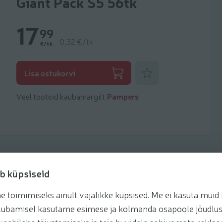
Giant Pack S5 56tk
17
99
0,32 €/tk
€/tk
Lisa lemmikuks
Lisa ostukorvi
Veel tooteid kaubamärgilt
Pampers
b küpsiseid
toimimiseks ainult vajalikke küpsised. Me ei kasuta muid k
te lubamisel kasutame esimese ja kolmanda osapoole jõudlus