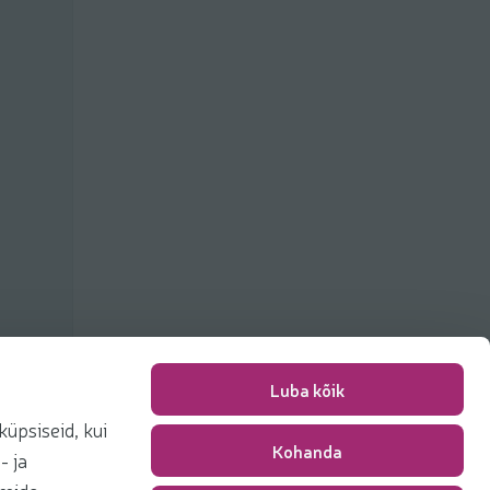
Luba kõik
üpsiseid, kui
Kohanda
Pakkimise tasu
0,00 €
- ja
Kokku
0,00 €