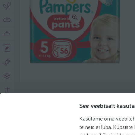
Toote andmed
See veebisait kasuta
Kasutame oma veebilehe 
Tooteinfo
Soovitatud tooted
te neid ei luba. Küpsis