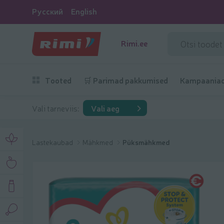
Русский
English
Rimi.ee
Tooted
🛒 Parimad pakkumised
Kampaania
Vali tarneviis:
Vali aeg
Lastekaubad
Mähkmed
Püksmähkmed