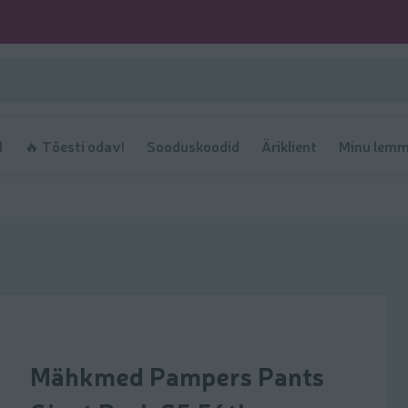
d
🔥 Tõesti odav!
Sooduskoodid
Äriklient
Minu lemm
Mähkmed Pampers Pants