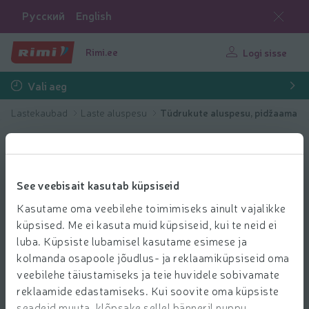
Русский
English
Rimi.ee
Logi sisse
Vali aeg
Lastekaubad
Laste aluspesu
Tüdrukute aluspesu, pidžaama
See veebisait kasutab küpsiseid
Kasutame oma veebilehe toimimiseks ainult vajalikke
küpsised. Me ei kasuta muid küpsiseid, kui te neid ei
luba. Küpsiste lubamisel kasutame esimese ja
kolmanda osapoole jõudlus- ja reklaamiküpsiseid oma
veebilehe täiustamiseks ja teie huvidele sobivamate
reklaamide edastamiseks. Kui soovite oma küpsiste
seadeid muuta, klõpsake sellel bänneril nuppu