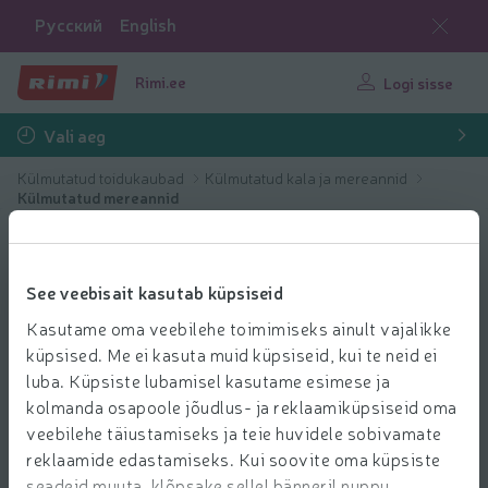
Русский
English
Rimi.ee
Logi sisse
Vali aeg
Külmutatud toidukaubad
Külmutatud kala ja mereannid
Külmutatud mereannid
See veebisait kasutab küpsiseid
Kasutame oma veebilehe toimimiseks ainult vajalikke
küpsised. Me ei kasuta muid küpsiseid, kui te neid ei
luba. Küpsiste lubamisel kasutame esimese ja
kolmanda osapoole jõudlus- ja reklaamiküpsiseid oma
veebilehe täiustamiseks ja teie huvidele sobivamate
reklaamide edastamiseks. Kui soovite oma küpsiste
seadeid muuta, klõpsake sellel bänneril nuppu