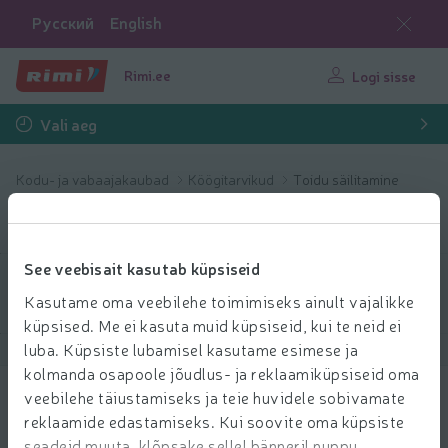
Русский
English
Rimi.ee
Logi sisse
Vali aeg
Kodu- ja vabaajakaubad
Köögitarvikud
Toidu säilitamine
Toidu säilitamine
See veebisait kasutab küpsiseid
Filtreeri tooteid
Kasutame oma veebilehe toimimiseks ainult vajalikke
küpsised. Me ei kasuta muid küpsiseid, kui te neid ei
luba. Küpsiste lubamisel kasutame esimese ja
Näita tooteid
40
Sorteeri
kolmanda osapoole jõudlus- ja reklaamiküpsiseid oma
veebilehe täiustamiseks ja teie huvidele sobivamate
Toidukile Rimi Smart 29cm x 20m
reklaamide edastamiseks. Kui soovite oma küpsiste
0.69 € per tk
seadeid muuta, klõpsake sellel bänneril nuppu
69