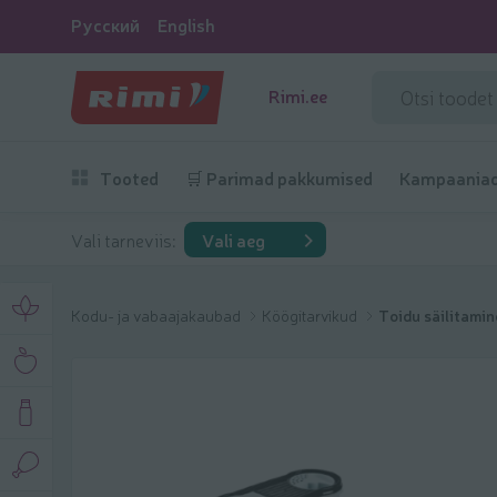
Русский
English
Rimi.ee
Tooted
🛒 Parimad pakkumised
Kampaania
Vali tarneviis:
Vali aeg
Kodu- ja vabaajakaubad
Köögitarvikud
Toidu säilitamin