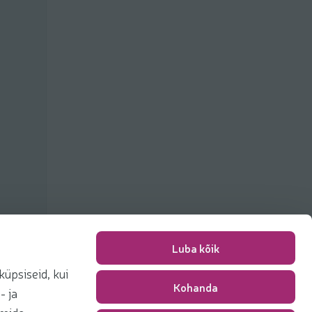
Luba kõik
üpsiseid, kui
Kohanda
Pakkimise tasu
0,00 €
- ja
Kokku
0,00 €