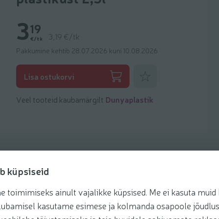
3
19
3,19 €/tk
€/tk
Pakkumine kehtib 28.07.2026 kuni 10.08.2026
Lisa lemmikuks
Lisa ostukorvi
Veel tooteid kaubamärgilt
Dunyaplastik
b küpsiseid
toimimiseks ainult vajalikke küpsised. Me ei kasuta muid k
te lubamisel kasutame esimese ja kolmanda osapoole jõudlus