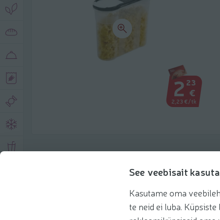
2
23
€
2,23 €/tk
Toote andmed
See veebisait kasuta
Kasutame oma veebilehe 
Tooteinfo
Soovitatud tooted
te neid ei luba. Küpsis