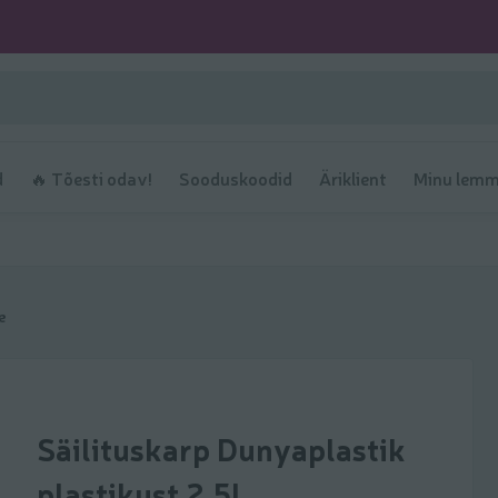
d
🔥 Tõesti odav!
Sooduskoodid
Äriklient
Minu lemm
e
Säilituskarp Dunyaplastik
plastikust 2,5l