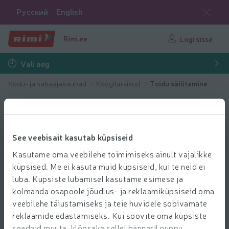
Русский
English
Rimi.ee
Logi sisse
Vali aeg
Kodu- ja vabaajakaubad
Köögitarvikud
Toidu säilitamine
See veebisait kasutab küpsiseid
Kasutame oma veebilehe toimimiseks ainult vajalikke
küpsised. Me ei kasuta muid küpsiseid, kui te neid ei
luba. Küpsiste lubamisel kasutame esimese ja
kolmanda osapoole jõudlus- ja reklaamiküpsiseid oma
veebilehe täiustamiseks ja teie huvidele sobivamate
reklaamide edastamiseks. Kui soovite oma küpsiste
seadeid muuta, klõpsake sellel bänneril nuppu