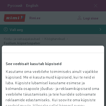
Русский
English
Rimi.ee
Logi sisse
Vali aeg
Kodu- ja vabaajakaubad
Köögitarvikud
Foolium, küpsetuspaber
See veebisait kasutab küpsiseid
Kasutame oma veebilehe toimimiseks ainult vajalikke
küpsised. Me ei kasuta muid küpsiseid, kui te neid ei
luba. Küpsiste lubamisel kasutame esimese ja
kolmanda osapoole jõudlus- ja reklaamiküpsiseid oma
veebilehe täiustamiseks ja teie huvidele sobivamate
reklaamide edastamiseks. Kui soovite oma küpsiste
seadeid muuta, klõpsake sellel bänneril nuppu