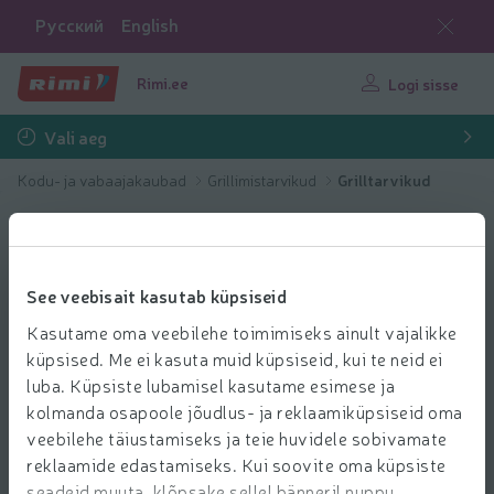
Русский
English
Rimi.ee
Logi sisse
Vali aeg
Kodu- ja vabaajakaubad
Grillimistarvikud
Grilltarvikud
See veebisait kasutab küpsiseid
Kasutame oma veebilehe toimimiseks ainult vajalikke
küpsised. Me ei kasuta muid küpsiseid, kui te neid ei
luba. Küpsiste lubamisel kasutame esimese ja
kolmanda osapoole jõudlus- ja reklaamiküpsiseid oma
veebilehe täiustamiseks ja teie huvidele sobivamate
reklaamide edastamiseks. Kui soovite oma küpsiste
seadeid muuta, klõpsake sellel bänneril nuppu