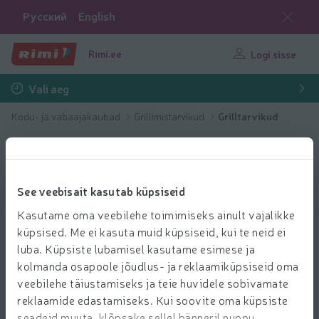
Русский
English
Rimi.ee
Logi sisse
Vali aeg
Kodu- ja vabaajakaubad
Grillimistarvikud
Grilltarvikud
See veebisait kasutab küpsiseid
Kasutame oma veebilehe toimimiseks ainult vajalikke
küpsised. Me ei kasuta muid küpsiseid, kui te neid ei
luba. Küpsiste lubamisel kasutame esimese ja
kolmanda osapoole jõudlus- ja reklaamiküpsiseid oma
veebilehe täiustamiseks ja teie huvidele sobivamate
reklaamide edastamiseks. Kui soovite oma küpsiste
seadeid muuta, klõpsake sellel bänneril nuppu