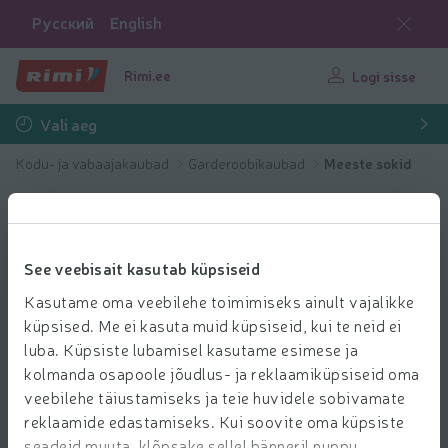
Русский
English
Rimi.ee
Logi sisse
Vali aeg
Kodu- ja vabaajakaubad
Garderoobikaubad
Meeste sokid
See veebisait kasutab küpsiseid
Kasutame oma veebilehe toimimiseks ainult vajalikke
küpsised. Me ei kasuta muid küpsiseid, kui te neid ei
luba. Küpsiste lubamisel kasutame esimese ja
kolmanda osapoole jõudlus- ja reklaamiküpsiseid oma
veebilehe täiustamiseks ja teie huvidele sobivamate
reklaamide edastamiseks. Kui soovite oma küpsiste
seadeid muuta, klõpsake sellel bänneril nuppu