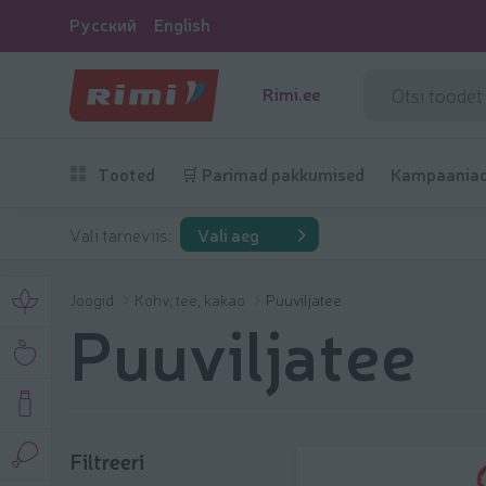
Русский
English
Rimi.ee
Tooted
🛒 Parimad pakkumised
Kampaania
Vali tarneviis:
Vali aeg
Joogid
Kohv, tee, kakao
Puuviljatee
Puuviljatee
Filtreeri