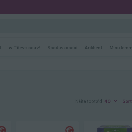
d
🔥 Tõesti odav!
Sooduskoodid
Äriklient
Minu lemm
Näita tooteid
40
Sort