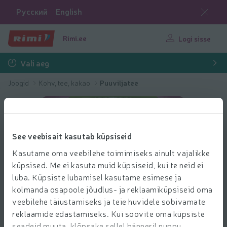
Русский
English
Rimi.ee
Logi sisse
Vali aeg
Joogid
Kohv, tee, kakao
Puuviljatee
See veebisait kasutab küpsiseid
Kasutame oma veebilehe toimimiseks ainult vajalikke
küpsised. Me ei kasuta muid küpsiseid, kui te neid ei
luba. Küpsiste lubamisel kasutame esimese ja
kolmanda osapoole jõudlus- ja reklaamiküpsiseid oma
veebilehe täiustamiseks ja teie huvidele sobivamate
reklaamide edastamiseks. Kui soovite oma küpsiste
seadeid muuta, klõpsake sellel bänneril nuppu