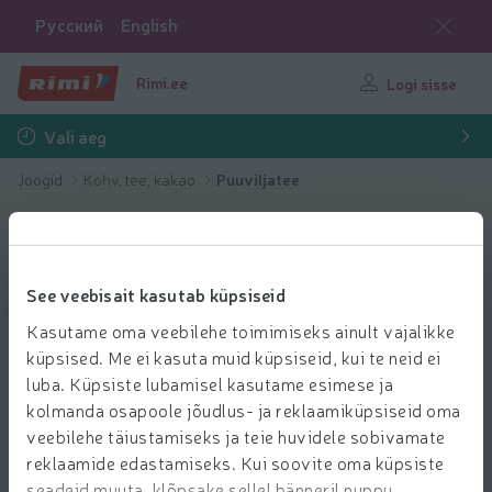
Русский
English
Rimi.ee
Logi sisse
Vali aeg
Joogid
Kohv, tee, kakao
Puuviljatee
See veebisait kasutab küpsiseid
Kasutame oma veebilehe toimimiseks ainult vajalikke
küpsised. Me ei kasuta muid küpsiseid, kui te neid ei
luba. Küpsiste lubamisel kasutame esimese ja
kolmanda osapoole jõudlus- ja reklaamiküpsiseid oma
veebilehe täiustamiseks ja teie huvidele sobivamate
reklaamide edastamiseks. Kui soovite oma küpsiste
seadeid muuta, klõpsake sellel bänneril nuppu