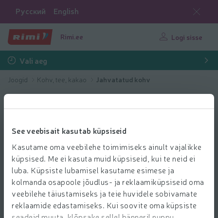
Русский
English
Rimi.ee
Logi sisse
Vali aeg
Joogid
Kohv, tee, kakao
Jahvatatud kohv
See veebisait kasutab küpsiseid
Kasutame oma veebilehe toimimiseks ainult vajalikke
küpsised. Me ei kasuta muid küpsiseid, kui te neid ei
luba. Küpsiste lubamisel kasutame esimese ja
kolmanda osapoole jõudlus- ja reklaamiküpsiseid oma
veebilehe täiustamiseks ja teie huvidele sobivamate
reklaamide edastamiseks. Kui soovite oma küpsiste
seadeid muuta, klõpsake sellel bänneril nuppu