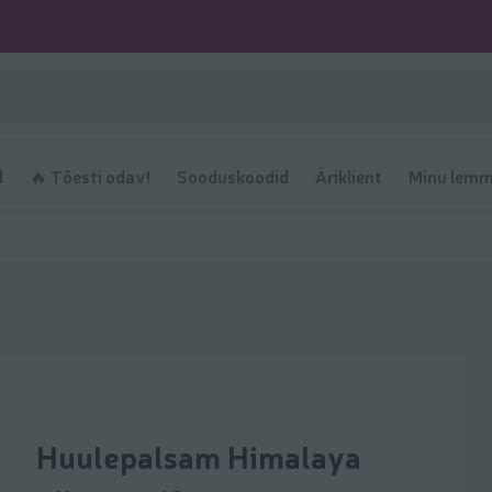
d
🔥 Tõesti odav!
Sooduskoodid
Äriklient
Minu lemm
Huulepalsam Himalaya