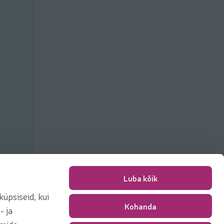
Luba kõik
üpsiseid, kui
Kohanda
Pakkimise tasu
0,00 €
- ja
Kokku
0,00 €