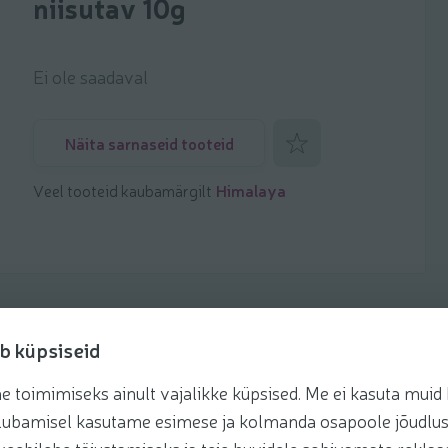
niisutav 10g
Ei ole saadaval
Lisa lemmikuks
Näita sarnaseid tooteid
Veel tooteid kaubamärgilt
Himalaya
b küpsiseid
toimimiseks ainult vajalikke küpsised. Me ei kasuta muid k
te lubamisel kasutame esimese ja kolmanda osapoole jõudlus