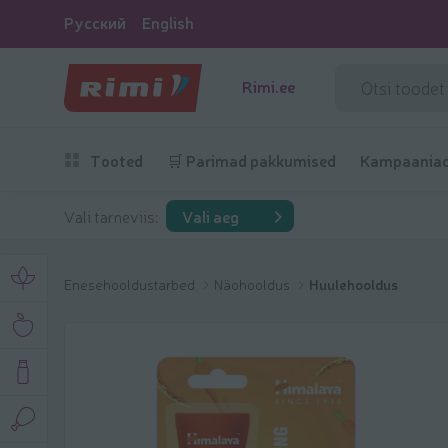
Русский
English
Rimi.ee
Tooted
🛒 Parimad pakkumised
Kampaania
Vali tarneviis:
Vali aeg
Enesehooldustarbed
Näohooldus
Huulehooldus