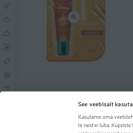
Toote andmed
See veebisait kasuta
Kasutame oma veebilehe 
Tooteinfo
Soovitatud tooted
te neid ei luba. Küpsis