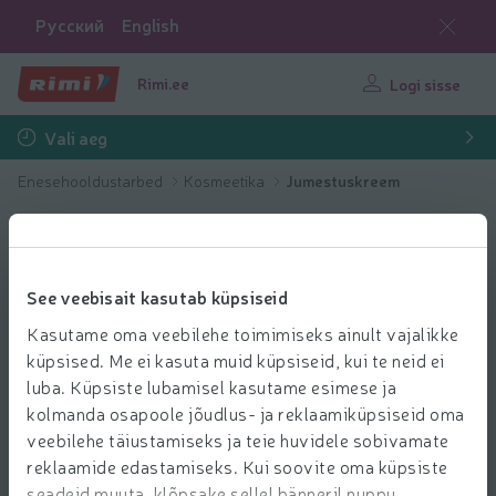
Русский
English
Rimi.ee
Logi sisse
Vali aeg
Enesehooldustarbed
Kosmeetika
Jumestuskreem
See veebisait kasutab küpsiseid
Kasutame oma veebilehe toimimiseks ainult vajalikke
küpsised. Me ei kasuta muid küpsiseid, kui te neid ei
luba. Küpsiste lubamisel kasutame esimese ja
kolmanda osapoole jõudlus- ja reklaamiküpsiseid oma
veebilehe täiustamiseks ja teie huvidele sobivamate
reklaamide edastamiseks. Kui soovite oma küpsiste
seadeid muuta, klõpsake sellel bänneril nuppu