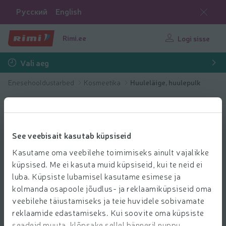
Русский
English
Rimi.ee
Logi sisse
Vali aeg
Enesehooldustarbed
Kosmeetika
Huuleläige, huulepulk
See veebisait kasutab küpsiseid
Kasutame oma veebilehe toimimiseks ainult vajalikke
küpsised. Me ei kasuta muid küpsiseid, kui te neid ei
luba. Küpsiste lubamisel kasutame esimese ja
kolmanda osapoole jõudlus- ja reklaamiküpsiseid oma
veebilehe täiustamiseks ja teie huvidele sobivamate
reklaamide edastamiseks. Kui soovite oma küpsiste
seadeid muuta, klõpsake sellel bänneril nuppu