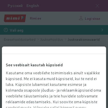
Русский
English
Rimi.ee
Logi sisse
Vali aeg
Enesehooldustarbed
Juuksehooldus
Juukseaksessuaarid
See veebisait kasutab küpsiseid
Kasutame oma veebilehe toimimiseks ainult vajalikke
küpsised. Me ei kasuta muid küpsiseid, kui te neid ei
luba. Küpsiste lubamisel kasutame esimese ja
kolmanda osapoole jõudlus- ja reklaamiküpsiseid oma
veebilehe täiustamiseks ja teie huvidele sobivamate
reklaamide edastamiseks. Kui soovite oma küpsiste
seadeid muuta, klõpsake sellel bänneril nuppu