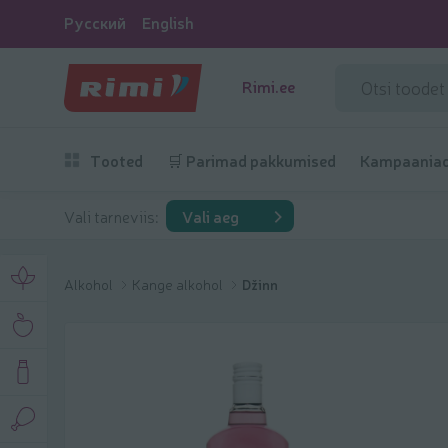
Русский
English
Rimi.ee
Tooted
🛒 Parimad pakkumised
Kampaania
Vali tarneviis:
Vali aeg
Alkohol
Kange alkohol
Džinn