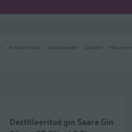
d
🔥 Tõesti odav!
Sooduskoodid
Äriklient
Minu lemm
Destilleeritud gin Saare Gin