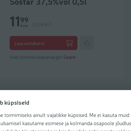
Sõstar 37,5%vol 0,5l
11
99
23,98 €/l
€/tk
Lisa lemmikuks
Lisa ostukorvi
Veel tooteid kaubamärgilt
Saare
b küpsiseid
toimimiseks ainult vajalikke küpsised. Me ei kasuta muid k
retseptis
te lubamisel kasutame esimese ja kolmanda osapoole jõudlus