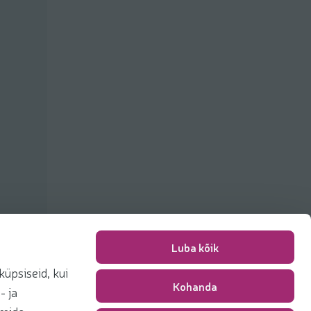
Luba kõik
üpsiseid, kui
Kohanda
Pakkimise tasu
0,00 €
- ja
Kokku
0,00 €