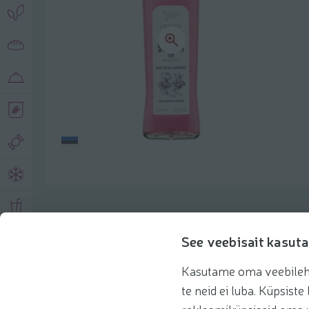
Toote andmed
See veebisait kasuta
Kasutame oma veebilehe 
Tooteinfo
Soovitatud tooted
Kasuta 
te neid ei luba. Küpsis