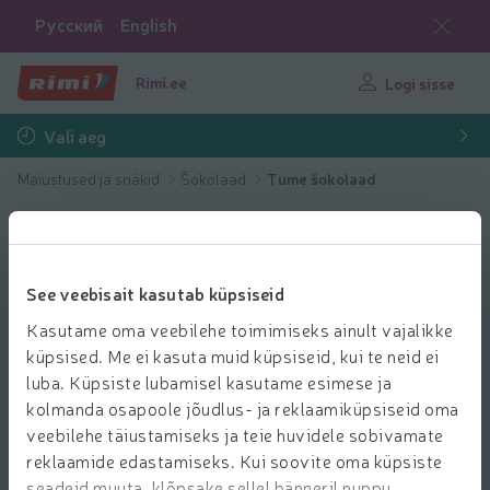
Русский
English
Rimi.ee
Logi sisse
Vali aeg
Maiustused ja snäkid
Šokolaad
Tume šokolaad
See veebisait kasutab küpsiseid
Kasutame oma veebilehe toimimiseks ainult vajalikke
küpsised. Me ei kasuta muid küpsiseid, kui te neid ei
luba. Küpsiste lubamisel kasutame esimese ja
kolmanda osapoole jõudlus- ja reklaamiküpsiseid oma
veebilehe täiustamiseks ja teie huvidele sobivamate
reklaamide edastamiseks. Kui soovite oma küpsiste
seadeid muuta, klõpsake sellel bänneril nuppu