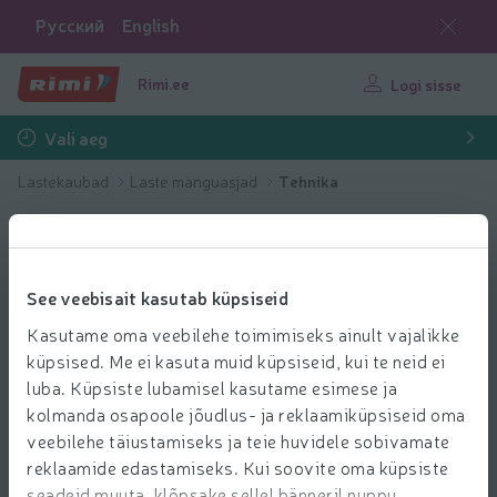
Русский
English
Rimi.ee
Logi sisse
Vali aeg
Lastekaubad
Laste mänguasjad
Tehnika
See veebisait kasutab küpsiseid
Kasutame oma veebilehe toimimiseks ainult vajalikke
küpsised. Me ei kasuta muid küpsiseid, kui te neid ei
luba. Küpsiste lubamisel kasutame esimese ja
kolmanda osapoole jõudlus- ja reklaamiküpsiseid oma
veebilehe täiustamiseks ja teie huvidele sobivamate
reklaamide edastamiseks. Kui soovite oma küpsiste
seadeid muuta, klõpsake sellel bänneril nuppu