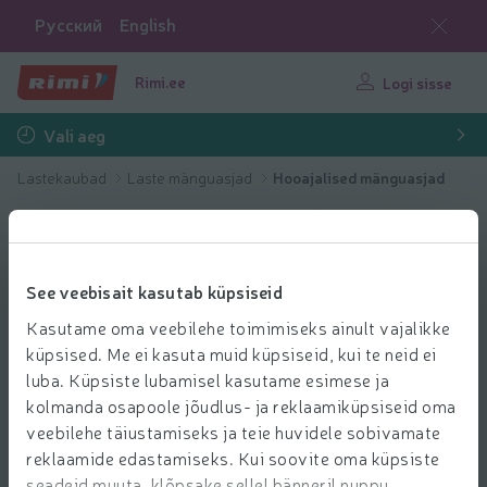
Русский
English
Rimi.ee
Logi sisse
Vali aeg
Lastekaubad
Laste mänguasjad
Hooajalised mänguasjad
See veebisait kasutab küpsiseid
Kasutame oma veebilehe toimimiseks ainult vajalikke
küpsised. Me ei kasuta muid küpsiseid, kui te neid ei
luba. Küpsiste lubamisel kasutame esimese ja
kolmanda osapoole jõudlus- ja reklaamiküpsiseid oma
veebilehe täiustamiseks ja teie huvidele sobivamate
reklaamide edastamiseks. Kui soovite oma küpsiste
seadeid muuta, klõpsake sellel bänneril nuppu