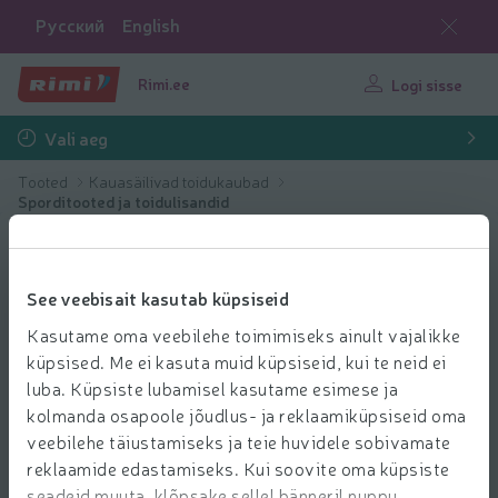
Русский
English
Rimi.ee
Logi sisse
Vali aeg
Tooted
Kauasäilivad toidukaubad
Sporditooted ja toidulisandid
See veebisait kasutab küpsiseid
Kasutame oma veebilehe toimimiseks ainult vajalikke
küpsised. Me ei kasuta muid küpsiseid, kui te neid ei
luba. Küpsiste lubamisel kasutame esimese ja
kolmanda osapoole jõudlus- ja reklaamiküpsiseid oma
veebilehe täiustamiseks ja teie huvidele sobivamate
reklaamide edastamiseks. Kui soovite oma küpsiste
seadeid muuta, klõpsake sellel bänneril nuppu