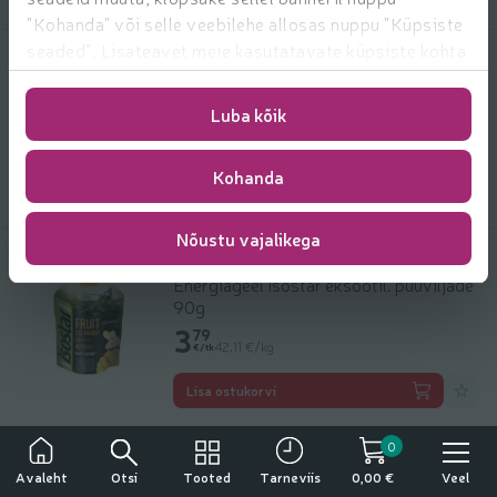
"Kohanda" või selle veebilehe allosas nuppu "Küpsiste
seaded". Lisateavet meie kasutatavate küpsiste kohta
leiate
https://www.rimi.ee/privaatsuspoliitika/kasutaja/
Pulber Isostar High Protein banaani
400g
Luba kõik
16.29 € per tk
16
29
Hind ühiku kohta: 40,72 €/kg
40,72 €/kg
€/tk
Kohanda
Lisa l
Lisa ostukorvi
Nõustu vajalikega
Energiageel Isostar eksootil. puuviljade
90g
3.79 € per tk
3
79
Hind ühiku kohta: 42,11 €/kg
42,11 €/kg
€/tk
Lisa l
Lisa ostukorvi
0
Tähelepanu!
Otsi
Tooted
Veel
Avaleht
Tarneviis
0,00 €
Tegemist on alkoholiga. Alkohol võib kahjustada teie tervist.
Batoon šokolaadi Pulse Guarana Isostar