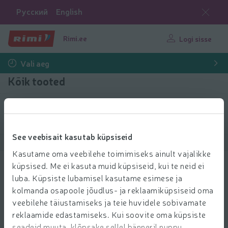
Русский
English
Rimi.ee
Logi sisse
Vali aeg
Kõik tooted
Filtreeri tooteid
See veebisait kasutab küpsiseid
Näita tooteid
40
Sorteeri
Kasutame oma veebilehe toimimiseks ainult vajalikke
küpsised. Me ei kasuta muid küpsiseid, kui te neid ei
Isotooniline pulber apelsini Isostar
luba. Küpsiste lubamisel kasutame esimese ja
400g
kolmanda osapoole jõudlus- ja reklaamiküpsiseid oma
10.39 € per tk
10
39
veebilehe täiustamiseks ja teie huvidele sobivamate
Hind ühiku kohta: 25,97 €/kg
25,97 €/kg
€/tk
reklaamide edastamiseks. Kui soovite oma küpsiste
Lisa l
seadeid muuta, klõpsake sellel bänneril nuppu
Lisa ostukorvi