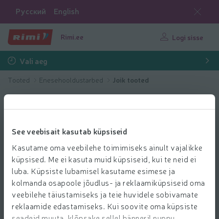
Русский
English
Rimi.ee
Logi sisse
Vali aeg
Tooted
Enesehooldustarbed
Joik tooted
See veebisait kasutab küpsiseid
Kasutame oma veebilehe toimimiseks ainult vajalikke
küpsised. Me ei kasuta muid küpsiseid, kui te neid ei
luba. Küpsiste lubamisel kasutame esimese ja
kolmanda osapoole jõudlus- ja reklaamiküpsiseid oma
veebilehe täiustamiseks ja teie huvidele sobivamate
reklaamide edastamiseks. Kui soovite oma küpsiste
seadeid muuta, klõpsake sellel bänneril nuppu