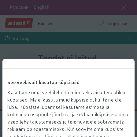
Русский
English
Rimi.ee
Logi sisse
Vali aeg
Toodet ei leitud.
Toode võib olla e-poest ajutiselt otsa saanud.
See veebisait kasutab küpsiseid
Kasutame oma veebilehe toimimiseks ainult vajalikke
Mine avalehele
küpsised. Me ei kasuta muid küpsiseid, kui te neid ei
luba. Küpsiste lubamisel kasutame esimese ja
kolmanda osapoole jõudlus- ja reklaamiküpsiseid oma
Klienditugi
veebilehe täiustamiseks ja teie huvidele sobivamate
reklaamide edastamiseks. Kui soovite oma küpsiste
seadeid muuta, klõpsake sellel bänneril nuppu
Tagasiside/pretensioon