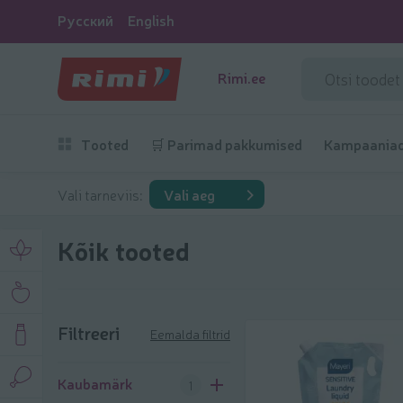
Русский
English
Rimi.ee
Tooted
🛒 Parimad pakkumised
Kampaania
Vali tarneviis:
Vali aeg
Kõik tooted
Filtreeri
Eemalda filtrid
Filtreeri
Kaubamärk
1