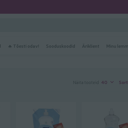
d
🔥 Tõesti odav!
Sooduskoodid
Äriklient
Minu lemm
Näita tooteid
40
Sort