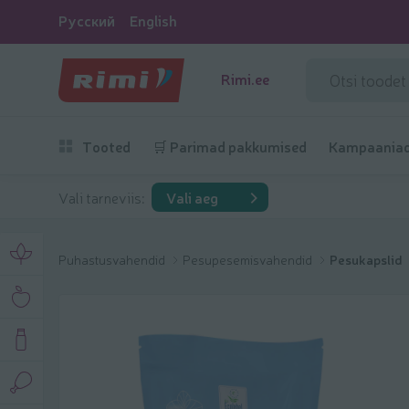
Русский
English
Rimi.ee
Tooted
🛒 Parimad pakkumised
Kampaania
Vali tarneviis:
Vali aeg
Puhastusvahendid
Pesupesemisvahendid
Pesukapslid