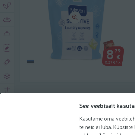
8
79
€
0,27 €/tk
Toote andmed
See veebisait kasuta
Kasutame oma veebilehe 
Tooteinfo
Soovitatud tooted
te neid ei luba. Küpsis