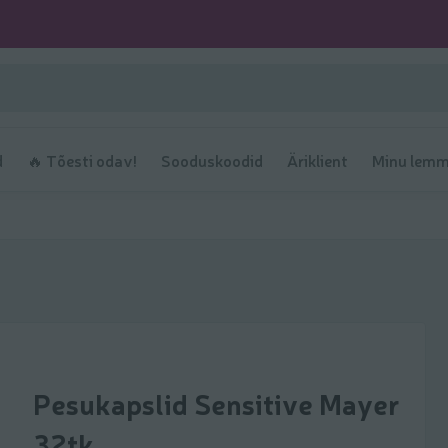
d
🔥 Tõesti odav!
Sooduskoodid
Äriklient
Minu lemm
Pesukapslid Sensitive Mayer
32tk