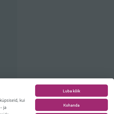
Luba kõik
üpsiseid, kui
Kohanda
Pakkimise tasu
0,00 €
- ja
Kokku
0,00 €