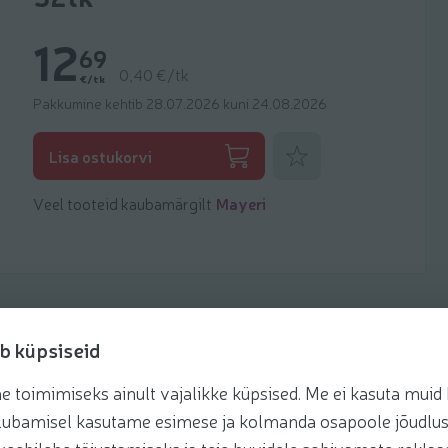
12
69
0,40 €/tk
€/tk
Pakkumine kehtib 28.07.2026 kuni 24.08.2026
Lisa lemmikuks
Lisa ostukorvi
Veel tooteid kaubamärgilt
Mayeri
b küpsiseid
toimimiseks ainult vajalikke küpsised. Me ei kasuta muid k
te lubamisel kasutame esimese ja kolmanda osapoole jõudlus