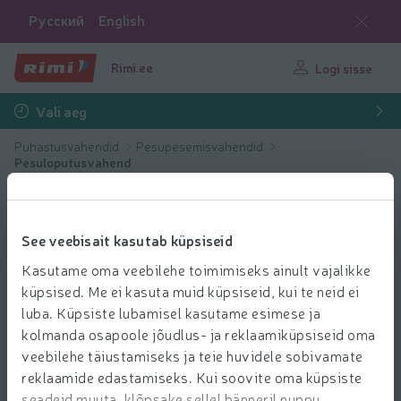
Русский
English
Rimi.ee
Logi sisse
Vali aeg
Puhastusvahendid
Pesupesemisvahendid
Pesuloputusvahend
See veebisait kasutab küpsiseid
Kasutame oma veebilehe toimimiseks ainult vajalikke
küpsised. Me ei kasuta muid küpsiseid, kui te neid ei
luba. Küpsiste lubamisel kasutame esimese ja
kolmanda osapoole jõudlus- ja reklaamiküpsiseid oma
veebilehe täiustamiseks ja teie huvidele sobivamate
reklaamide edastamiseks. Kui soovite oma küpsiste
seadeid muuta, klõpsake sellel bänneril nuppu