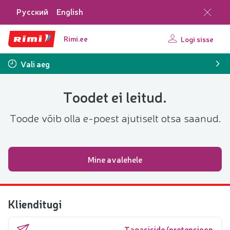
Русский
English
Rimi.ee
Logi sisse
Vali aeg
Toodet ei leitud.
Toode võib olla e-poest ajutiselt otsa saanud.
Mine avalehele
Klienditugi
Tagasiside/pretensioon