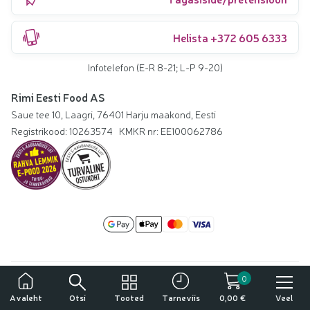
Helista +372 605 6333
Infotelefon (E-R 8-21; L-P 9-20)
Rimi Eesti Food AS
Saue tee 10, Laagri, 76401 Harju maakond, Eesti
Registrikood: 10263574
KMKR nr: EE100062786
0
Русский
Küpsiste seaded
Juurdepääsetavuse avaldus
Tähelepanu!
English
Privaatsuspoliitika
Kasutustingimused
Tööpakkumised
Otsi
Tooted
Veel
Avaleht
Tarneviis
0,00 €
Tegemist on alkoholiga. Alkohol võib kahjustada teie tervist.