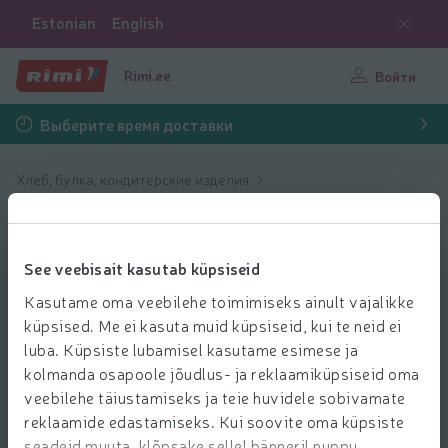
Estonian
English
Rimi.ee
Войти
Выберите время доставки
Хлеб, булка, кондитерские изделия
Кондитерские изделия
Основы для тортов и пирожных
Основы для
See veebisait kasutab küpsiseid
тортов и
Kasutame oma veebilehe toimimiseks ainult vajalikke
пирожных
küpsised. Me ei kasuta muid küpsiseid, kui te neid ei
luba. Küpsiste lubamisel kasutame esimese ja
kolmanda osapoole jõudlus- ja reklaamiküpsiseid oma
veebilehe täiustamiseks ja teie huvidele sobivamate
reklaamide edastamiseks. Kui soovite oma küpsiste
Выбрать продукты
seadeid muuta, klõpsake sellel bänneril nuppu